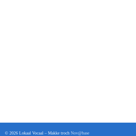
© 2026 Lokaal Vocaal – Makke troch
Nov@base